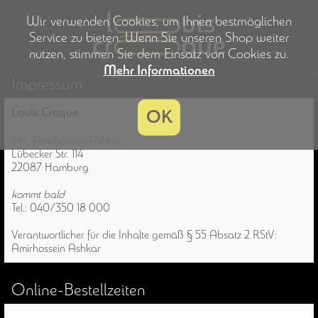
Wir verwenden Cookies, um Ihnen bestmöglichen
Service zu bieten. Wenn Sie unseren Shop weiter
nutzen, stimmen Sie dem Einsatz von Cookies zu.
Mehr Informationen
Impressum
Louis Croque
OK
Inh.: Amirhossein Ashkar
Lübecker Str. 114
22087 Hamburg
kommt bald
Tel.: 040/350 18 000
Verantwortlicher für die Inhalte gemäß § 55 Absatz 2 RStV:
Amirhossein Ashkar
Online-Bestellzeiten