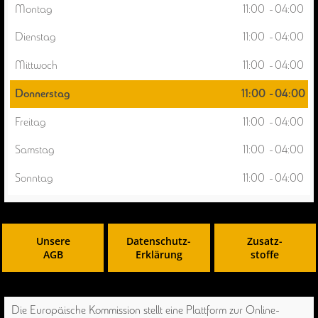
Montag
11:00
-
04:00
Dienstag
11:00
-
04:00
Mittwoch
11:00
-
04:00
Donnerstag
11:00
-
04:00
Freitag
11:00
-
04:00
Samstag
11:00
-
04:00
Sonntag
11:00
-
04:00
Unsere
Datenschutz-
Zusatz-
AGB
Erklärung
stoffe
Die Europäische Kommission stellt eine Plattform zur Online-