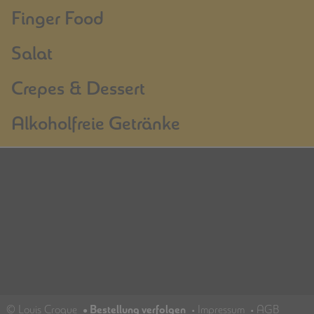
Finger Food
Salat
Crepes & Dessert
Alkoholfreie Getränke
© Louis Croque
•
Bestellung verfolgen
•
Impressum
•
AGB