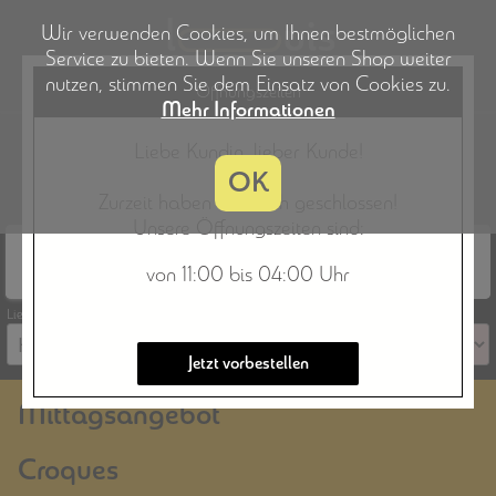
Wir verwenden Cookies, um Ihnen bestmöglichen
Service zu bieten. Wenn Sie unseren Shop weiter
nutzen, stimmen Sie dem Einsatz von Cookies zu.
Öffnungszeiten
Mehr Informationen
Louis Croque
Liebe Kundin, lieber Kunde!
Lübecker Str. 114, 22087 Hamburg
OK
040/350 18 000
Zurzeit haben wir noch geschlossen!
Unsere Öffnungszeiten sind:
Lieferung
Abholung
Noch geschlossen
Noch geschlossen
von 11:00 bis 04:00 Uhr
Vorbestellung ist möglich
Vorbestellung ist möglich
Lieferzeit auswählen
Jetzt vorbestellen
Mittagsangebot
Croques