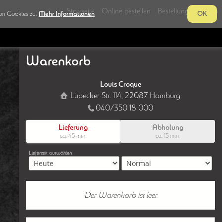
Startseite
Online bestellen
Bestellung verfolgen
on Cookies zu.
Mehr Informationen
OK
Warenkorb
Louis Croque
Lübecker Str. 114, 22087 Hamburg
040/350 18 000
Lieferung
Abholung
ca. 45 min.
ca. 15 min.
Lieferzeit auswählen
Der Warenkorb ist leer