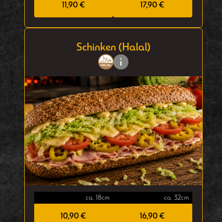
11,90 €
17,90 €
Schinken (Halal)
ca. 18cm
ca. 32cm
10,90 €
16,90 €