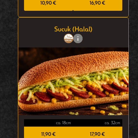
10,90 €
16,90 €
Sucuk (Halal)
ca. 18cm
ca. 32cm
11,90 €
17,90 €