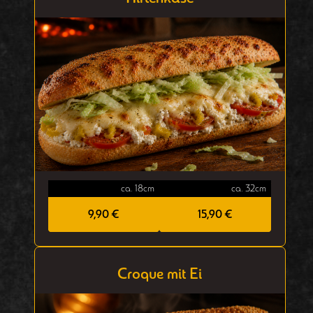
ca. 18cm
ca. 32cm
9,90 €
15,90 €
Croque mit Ei