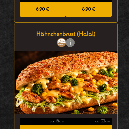
6,90 €
8,90 €
Hähnchenbrust (Halal)
ca. 18cm
ca. 32cm