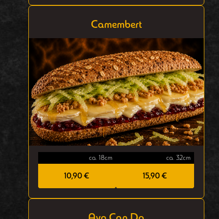
Camembert
ca. 18cm
ca. 32cm
10,90 €
15,90 €
Avo Can Do