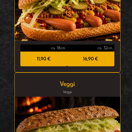
ca. 18cm
ca. 32cm
11,90 €
16,90 €
Veggi
Veggi