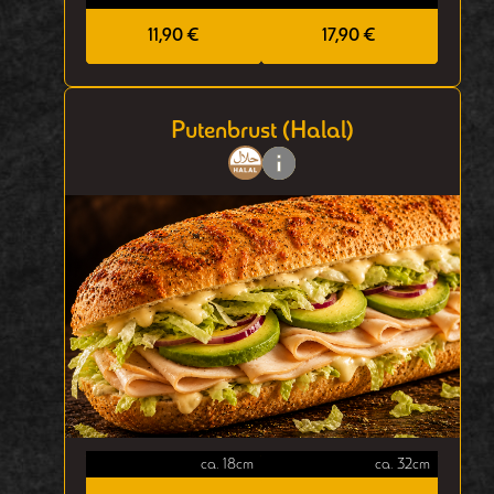
11,90 €
17,90 €
Putenbrust (Halal)
ca. 18cm
ca. 32cm