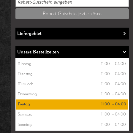
Rabatt-Gutschein jetzt einlösen
Liefergebiet
Unsere Bestellzeiten
Montag
11:00
-
04:00
Dienstag
11:00
-
04:00
Mittwoch
11:00
-
04:00
Donnerstag
11:00
-
04:00
Freitag
11:00
-
04:00
Samstag
11:00
-
04:00
Sonntag
11:00
-
04:00