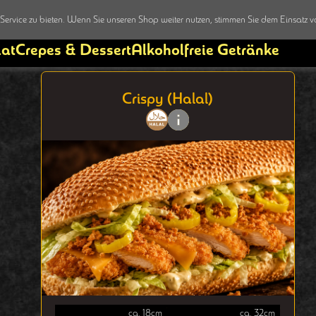
ervice zu bieten. Wenn Sie unseren Shop weiter nutzen, stimmen Sie dem Einsatz v
lat
Crepes & Dessert
Alkoholfreie Getränke
Crispy (Halal)
ca. 18cm
ca. 32cm