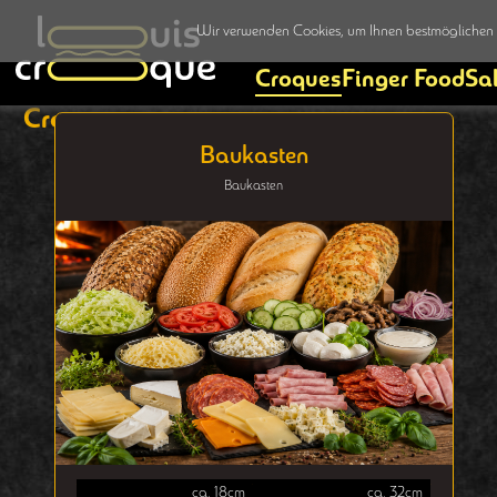
Wir verwenden Cookies, um Ihnen bestmöglichen S
Croques
Finger Food
Sa
Croques
Baukasten
Baukasten
ca. 18cm
ca. 32cm