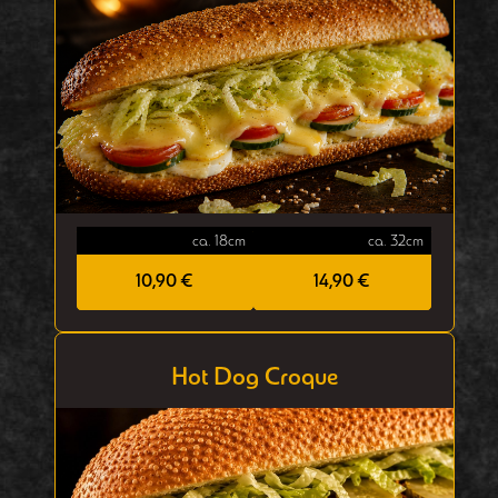
ca. 18cm
ca. 32cm
10,90 €
14,90 €
Hot Dog Croque